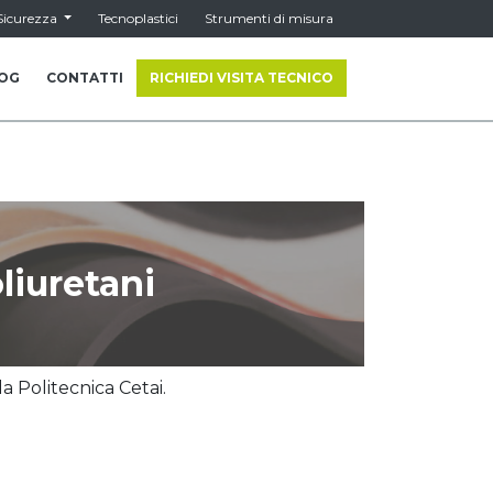
Sicurezza
Tecnoplastici
Strumenti di misura
OG
CONTATTI
RICHIEDI VISITA TECNICO
iuretani
 Politecnica Cetai.