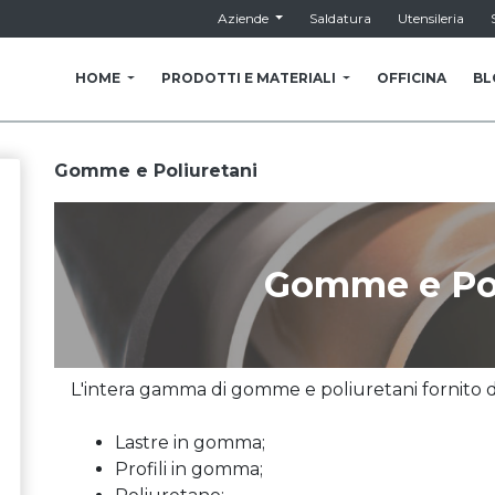
Aziende
Saldatura
Utensileria
HOME
PRODOTTI E MATERIALI
OFFICINA
BL
Gomme e Poliuretani
Gomme e Pol
L'intera gamma di gomme e poliuretani fornito da
Lastre in gomma;
Profili in gomma;