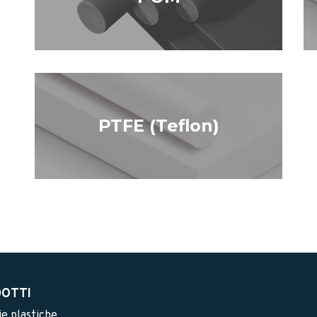
PTFE (Teflon)
OTTI
e plastiche