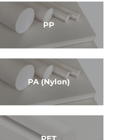
PP
PA (Nylon)
PET