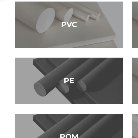
PVC
PE
POM