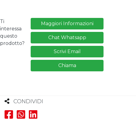
Ti
Maggiori Informazioni
interessa
questo
Chat Whatsapp
prodotto?
Scrivi Email
Chiama
CONDIVIDI