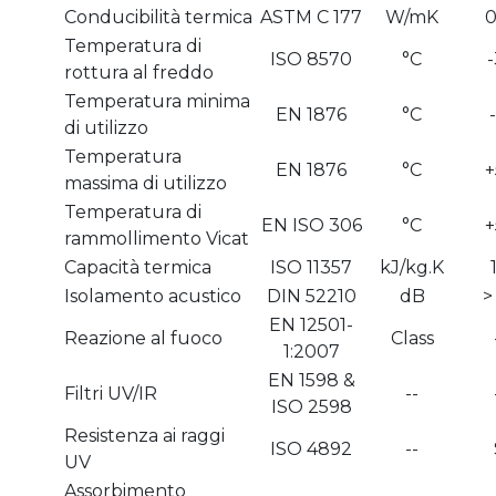
Conducibilità termica
ASTM C 177
W/mK
0
Temperatura di
ISO 8570
°C
-
rottura al freddo
Temperatura minima
EN 1876
°C
di utilizzo
Temperatura
EN 1876
°C
+
massima di utilizzo
Temperatura di
EN ISO 306
°C
+
rammollimento Vicat
Capacità termica
ISO 11357
kJ/kg.K
Isolamento acustico
DIN 52210
dB
>
EN 12501-
Reazione al fuoco
Class
1:2007
EN 1598 &
Filtri UV/IR
--
ISO 2598
Resistenza ai raggi
ISO 4892
--
UV
Assorbimento