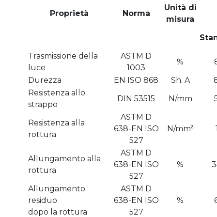
Unità di
Proprietà
Norma
misura
Sta
Trasmissione della
ASTM D
%
luce
1003
Durezza
EN ISO 868
Sh. A
Resistenza allo
DIN 53515
N/mm
strappo
ASTM D
Resistenza alla
638-EN ISO
N/mm
2
rottura
527
ASTM D
Allungamento alla
638-EN ISO
%
3
rottura
527
Allungamento
ASTM D
residuo
638-EN ISO
%
dopo la rottura
527