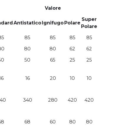
Valore
Super
ndard
Antistatico
Ignifugo
Polare
Polare
85
85
85
85
85
80
80
80
62
62
50
50
65
25
25
16
16
20
10
10
40
340
280
420
420
68
68
60
80
80