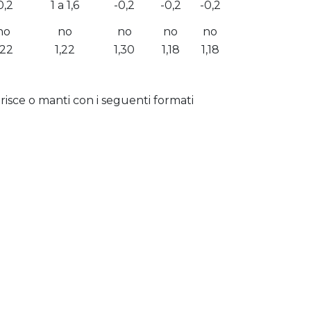
0,2
1 a 1,6
-0,2
-0,2
-0,2
no
no
no
no
no
,22
1,22
1,30
1,18
1,18
risce o manti con i seguenti formati