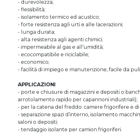
- durevolezza;
- flessibilità;
- isolamento termico ed acustico;
- forte resistenza agli urti e alle lacerazioni;
- lunga durata;
- alta resistenza agli agenti chimici;
- impermeabile al gas e all’umidità;
- ecocompatibile e riciclabile;
- economico;
- facilità di impiego e manutenzione, facile da puli
APPLICAZIONI
- porte e chiusure di magazzini e depositi o banchin
arrotolamento rapido per capannoni
industriali);
- per la catena del freddo: camere frigorifere e d
- separazione spazi d’interno, isolamento macchina
saloni o depositi;
- tendaggio isolante per camion frigoriferi.