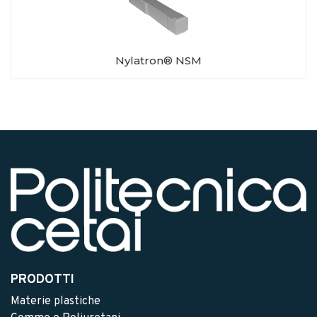
Nylatron® NSM
PRODOTTI
Materie plastiche